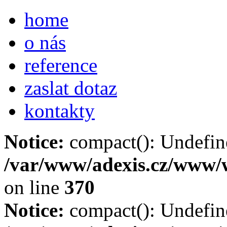
home
o nás
reference
zaslat dotaz
kontakty
Notice:
compact(): Undefine
/var/www/adexis.cz/www/
on line
370
Notice:
compact(): Undefine